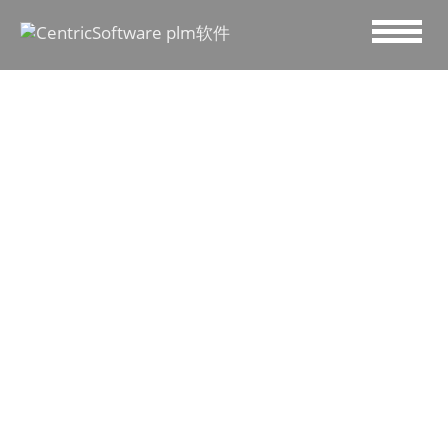
2020 五月 27
同样都是工作流，
C8 V7.0 如何让你
的协作更优秀？