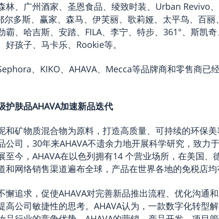
林、广州酒家、圣恩食品、绫致时装、Urban Revivo
LE、鄂尔多斯、赢家、森马、伊芙丽、歌莉娅、太平鸟、百
霸、哈吉斯、安踏、FILA、李宁、特步、361°、斯凯
好孩子、马卡乐、Rookie等。
phora、KIKO、AHAVA、Mecca等品牌商和零售商已经借助
护肤品AHAVA加速新品迭代
泥和矿物质混合物为原料，打造高质量、可持续的环保美
品公司，30年来AHAVA不遗余力地开展科学研究，致力
至今，AHAVA在以色列拥有14 个营业场所，在美国、
道和网络销售渠道遍布全球，产品在世界各地的免税店均
不懈追求，促使AHAVA对完善新品推出流程、优化沟通
提高公司敏捷性的思考。AHAVA认为，一款数字化转型
妆品行业的竞争优势。AHAVA的营销、产品开发、项目