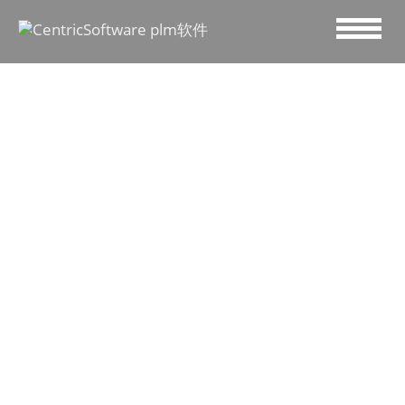
2019 九月 13
Centric PLM 助力
化妆品品牌无缝衔
接