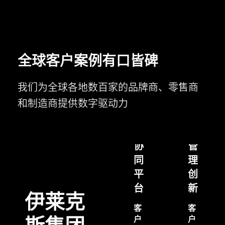
活
研
可
发
拓
过
展
程
全球客户案例有口皆碑
的
一
多
体
我们为全球各地数百家的品牌商、零售商
品
化
和制造商提供数字驱动力
牌
和
普
研
成
罗
发
本
星
协
管
淀
同
理
粉
平
创
通
台
新
过
Centric
伊莱克
Centric
PLM
客
客
PLM
为
户
户