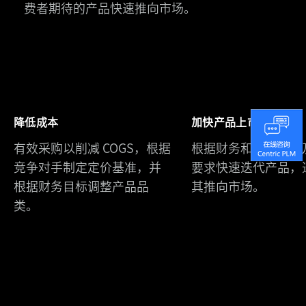
费者期待的产品快速推向市场。
斯
凯
奇
中
国
降低成本
加快产品上市时间
Urban
携
有效采购以削减 COGS，根据
根据财务和营销目标
Revivo
手
竞争对手制定定价基准，并
要求快速迭代产品，
通
Centric
根据财务目标调整产品品
其推向市场。
过
八
类。
Centric
年
PLM
实
构
现
建
产
灵
品