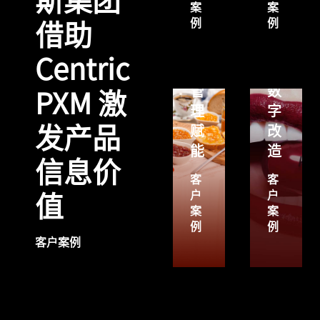
斯集团
案
案
实
KIKO
例
例
借助
现
Milano
研
进
Centric
发
行
管
数
PXM 激
理
字
发产品
赋
改
能
造
信息价
客
客
户
户
值
案
案
例
例
客户案例