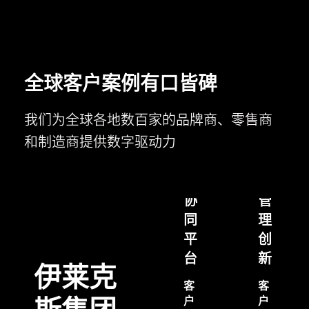
活
研
可
发
拓
过
展
程
全球客户案例有口皆碑
的
一
多
体
我们为全球各地数百家的品牌商、零售商
品
化
和制造商提供数字驱动力
牌
和
普
研
成
罗
发
本
星
协
管
淀
同
理
粉
平
创
通
台
新
过
Centric
伊莱克
Centric
PLM
客
客
PLM
为
户
户