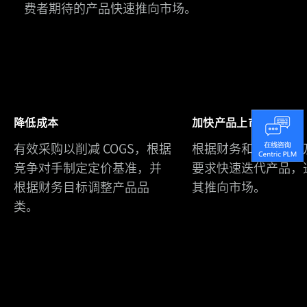
费者期待的产品快速推向市场。
斯
凯
奇
中
国
降低成本
加快产品上市时间
Urban
携
有效采购以削减 COGS，根据
根据财务和营销目标
Revivo
手
竞争对手制定定价基准，并
要求快速迭代产品，
通
Centric
根据财务目标调整产品品
其推向市场。
过
八
类。
Centric
年
PLM
实
构
现
建
产
灵
品