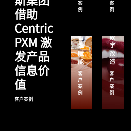
斯集团
案
案
实
KIKO
例
例
借助
现
Milano
研
进
Centric
发
行
管
数
PXM 激
理
字
发产品
赋
改
能
造
信息价
客
客
户
户
值
案
案
例
例
客户案例