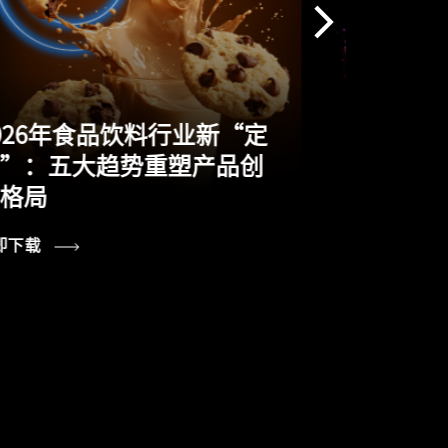
2026年美妆个护行业新“定
效”：五大趋势重塑产品创
产
新逻辑
收
立即下载
立即