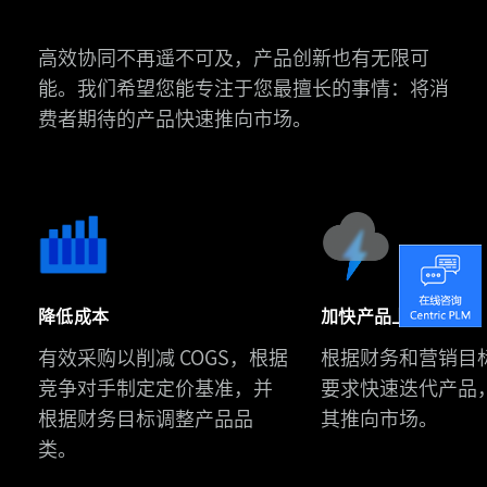
高效协同不再遥不可及，产品创新也有无限可
能。我们希望您能专注于您最擅长的事情：将消
费者期待的产品快速推向市场。
斯
凯
奇
中
降低成本
加快产品上市时间
国
有效采购以削减 COGS，根据
根据财务和营销目
Urban
携
竞争对手制定定价基准，并
要求快速迭代产品
Revivo
手
根据财务目标调整产品品
其推向市场。
通
Centric
类。
过
八