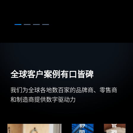
Centric
年
PLM
实
构
现
建
产
灵
品
活
研
可
发
拓
过
展
程
全球客户案例有口皆碑
的
一
多
体
我们为全球各地数百家的品牌商、零售商
品
化
和制造商提供数字驱动力
牌
和
普
研
成
罗
发
本
星
协
管
淀