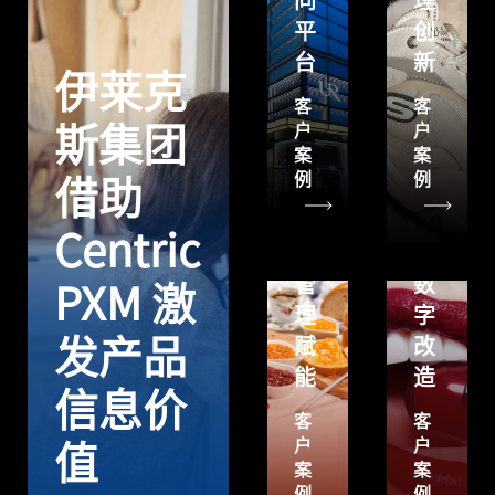
同
理
粉
平
创
通
台
新
过
Centric
伊莱克
Centric
PLM
客
客
PLM
为
户
户
斯集团
案
案
实
KIKO
例
例
借助
现
Milano
研
进
Centric
发
行
管
数
PXM 激
理
字
发产品
赋
改
能
造
信息价
客
客
户
户
值
案
案
例
例