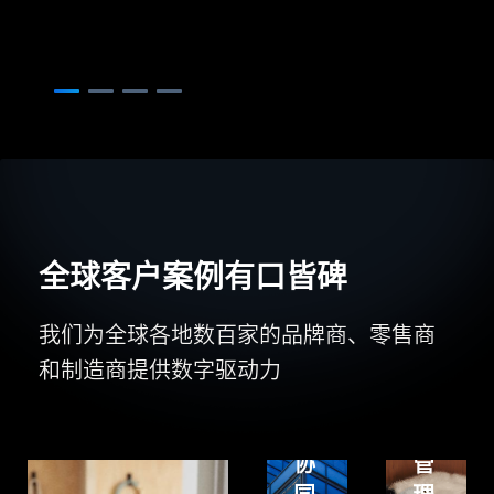
Centric
年
PLM
实
构
现
建
产
灵
品
活
研
可
发
拓
过
展
程
全球客户案例有口皆碑
的
一
多
体
我们为全球各地数百家的品牌商、零售商
品
化
和制造商提供数字驱动力
牌
和
普
研
成
罗
发
本
星
协
管
淀