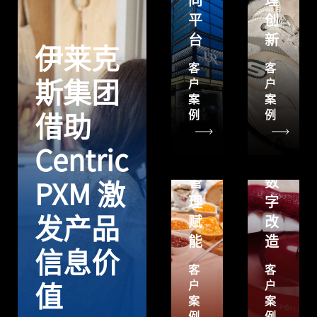
同
理
粉
平
创
通
台
新
过
Centric
伊莱克
Centric
PLM
客
客
PLM
为
户
户
斯集团
案
案
实
KIKO
例
例
借助
现
Milano
研
进
Centric
发
行
管
数
PXM 激
理
字
发产品
赋
改
能
造
信息价
客
客
户
户
值
案
案
例
例