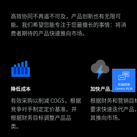
高效协同不再遥不可及，产品创新也有无限可
能。我们希望您能专注于您最擅长的事情：将消
费者期待的产品快速推向市场。
斯
凯
奇
中
降低成本
加快产品上市时间
国
有效采购以削减 COGS，根据
根据财务和营销目
Urban
携
竞争对手制定定价基准，并
要求快速迭代产品
Revivo
手
根据财务目标调整产品品
其推向市场。
通
Centric
类。
过
八