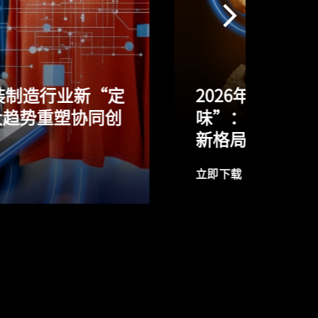
2026年食品饮料行业新“定
2
味”：五大趋势重塑产品创
效
新格局
新
立即下载
立即