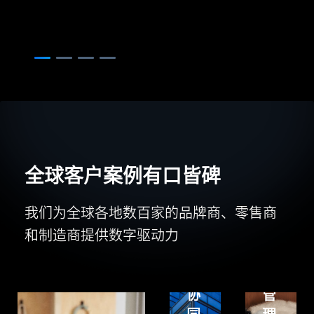
Centric
年
PLM
实
构
现
建
产
灵
品
活
研
可
发
拓
过
展
程
全球客户案例有口皆碑
的
一
多
体
我们为全球各地数百家的品牌商、零售商
品
化
和制造商提供数字驱动力
牌
和
普
研
成
罗
发
本
星
协
管
淀