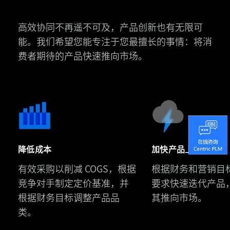
高效协同不再遥不可及，产品创新也有无限可
能。我们希望您能专注于您最擅长的事情：将消
费者期待的产品快速推向市场。
斯
凯
奇
中
降低成本
加快产品上市时间
国
有效采购以削减 COGS，根据
根据财务和营销目
Urban
携
竞争对手制定定价基准，并
要求快速迭代产品
Revivo
手
根据财务目标调整产品品
其推向市场。
通
Centric
类。
过
八