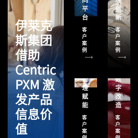
同
理
粉
平
创
通
台
新
过
Centric
伊莱克
Centric
PLM
客
客
PLM
为
户
户
斯集团
案
案
实
KIKO
例
例
借助
现
Milano
研
进
Centric
发
行
管
数
PXM 激
理
字
发产品
赋
改
能
造
信息价
客
客
户
户
值
案
案
例
例